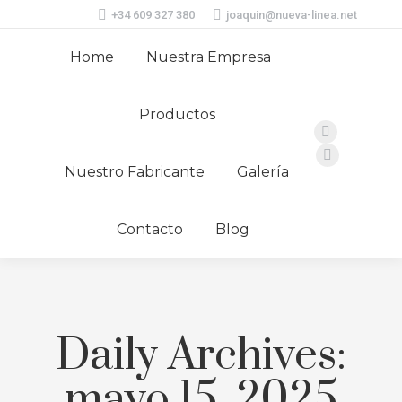
+34 609 327 380
joaquin@nueva-linea.net
Home
Nuestra Empresa
Productos
Instagram
page
Facebook
Nuestro Fabricante
Galería
opens
page
in
opens
Contacto
Blog
new
in
window
new
window
Daily Archives:
mayo 15, 2025